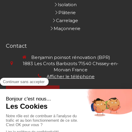
Isolation
Plâterie
Carrelage
Maçonnerie
Contact
Benjamin poinsot rénovation (BPR)
1883 Les Crots Barbizots
71540
Chissey-en-
Morvan
France
Afficher le téléphone
Demander un devis
Plan du site
Mentions légales