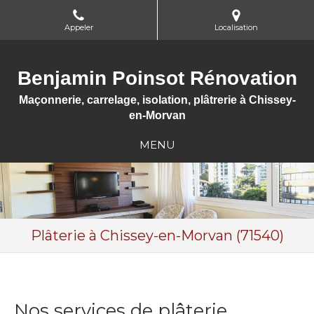
Appeler
Localisation
Benjamin Poinsot Rénovation
Maçonnerie, carrelage, isolation, plâtrerie à Chissey-
en-Morvan
MENU
Plâterie à Chissey-en-Morvan (71540)
Nos services de plâterie